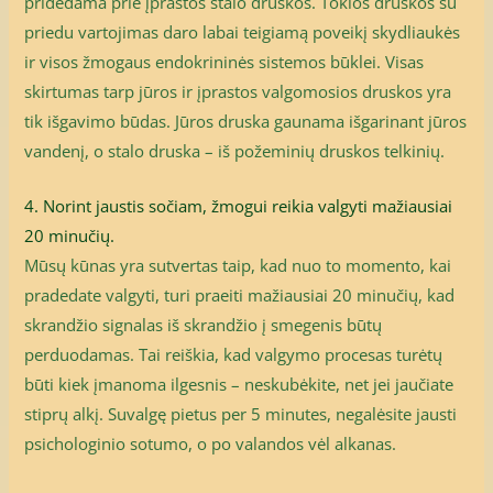
pridedama prie įprastos stalo druskos. Tokios druskos su
priedu vartojimas daro labai teigiamą poveikį skydliaukės
ir visos žmogaus endokrininės sistemos būklei. Visas
skirtumas tarp jūros ir įprastos valgomosios druskos yra
tik išgavimo būdas. Jūros druska gaunama išgarinant jūros
vandenį, o stalo druska – iš požeminių druskos telkinių.
4. Norint jaustis sočiam, žmogui reikia valgyti mažiausiai
20 minučių.
Mūsų kūnas yra sutvertas taip, kad nuo to momento, kai
pradedate valgyti, turi praeiti mažiausiai 20 minučių, kad
skrandžio signalas iš skrandžio į smegenis būtų
perduodamas. Tai reiškia, kad valgymo procesas turėtų
būti kiek įmanoma ilgesnis – neskubėkite, net jei jaučiate
stiprų alkį. Suvalgę pietus per 5 minutes, negalėsite jausti
psichologinio sotumo, o po valandos vėl alkanas.