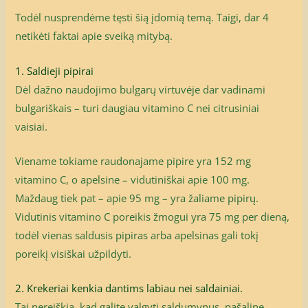
Todėl nusprendėme tęsti šią įdomią temą. Taigi, dar 4
netikėti faktai apie sveiką mitybą.
1. Saldieji pipirai
Dėl dažno naudojimo bulgarų virtuvėje dar vadinami
bulgariškais – turi daugiau vitamino C nei citrusiniai
vaisiai.
Viename tokiame raudonajame pipire yra 152 mg
vitamino C, o apelsine – vidutiniškai apie 100 mg.
Maždaug tiek pat – apie 95 mg – yra žaliame pipirų.
Vidutinis vitamino C poreikis žmogui yra 75 mg per dieną,
todėl vienas saldusis pipiras arba apelsinas gali tokį
poreikį visiškai užpildyti.
2. Krekeriai kenkia dantims labiau nei saldainiai.
Tai nereiškia, kad galite valgyti saldumynus, pašalinę