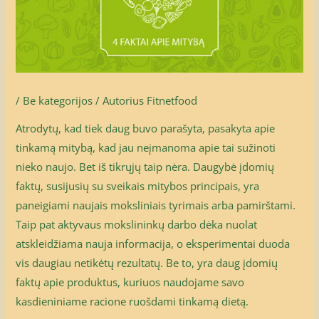
/
Be kategorijos
/ Autorius
Fitnetfood
Atrodytų, kad tiek daug buvo parašyta, pasakyta apie
tinkamą mitybą, kad jau neįmanoma apie tai sužinoti
nieko naujo. Bet iš tikrųjų taip nėra. Daugybė įdomių
faktų, susijusių su sveikais mitybos principais, yra
paneigiami naujais moksliniais tyrimais arba pamirštami.
Taip pat aktyvaus mokslininkų darbo dėka nuolat
atskleidžiama nauja informacija, o eksperimentai duoda
vis daugiau netikėtų rezultatų. Be to, yra daug įdomių
faktų apie produktus, kuriuos naudojame savo
kasdieniniame racione ruošdami tinkamą dietą.