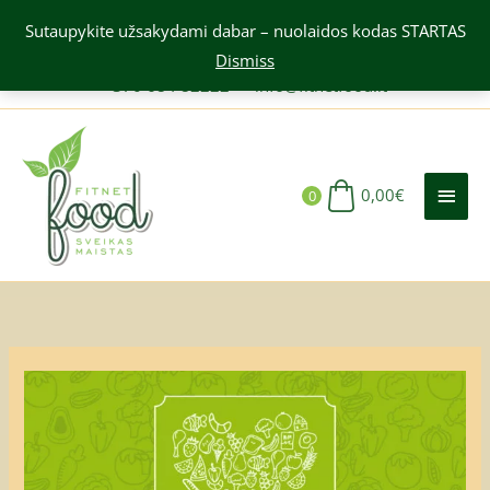
Pereiti
Sutaupykite užsakydami dabar – nuolaidos kodas STARTAS
prie
Dismiss
turinio
+370 684 82222
—
info@fitnetfood.lt
PAGR
MEN
0,00
€
0