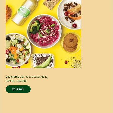
through
539,80€
Veganams planas (be savaitgalių)
23,99
€
–
539,80
€
Pasirinkti