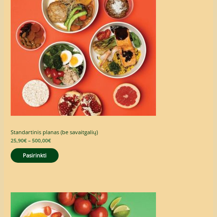
Standartinis planas (be savaitgalių)
25,90
€
–
500,00
€
Pasirinkti
Price
range:
25,90€
through