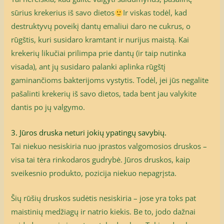
sūrius krekerius iš savo dietos
Ir viskas todėl, kad
destruktyvų poveikį dantų emaliui daro ne cukrus, o
rūgštis, kuri susidaro kramtant ir nurijus maistą. Kai
krekerių likučiai prilimpa prie dantų (ir taip nutinka
visada), ant jų susidaro palanki aplinka rūgštį
gaminančioms bakterijoms vystytis. Todėl, jei jūs negalite
pašalinti krekerių iš savo dietos, tada bent jau valykite
dantis po jų valgymo.
3. Jūros druska neturi jokių ypatingų savybių.
Tai niekuo nesiskiria nuo įprastos valgomosios druskos –
visa tai tėra rinkodaros gudrybė. Jūros druskos, kaip
sveikesnio produkto, pozicija niekuo nepagrįsta.
Šių rūšių druskos sudėtis nesiskiria – jose yra toks pat
maistinių medžiagų ir natrio kiekis. Be to, jodo dažnai