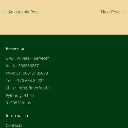
←
Ankstesnis Post
Next Post
→
Rekvizitai
UAB „Private – service“
Įm. k.: 302866887
PVM: LT100013485019
Tel.: +370 684 82222
El. p.:
info@fitnetfood.lt
Pylimo g. 41-12
01308 Vilnius
Informacija
Contacts