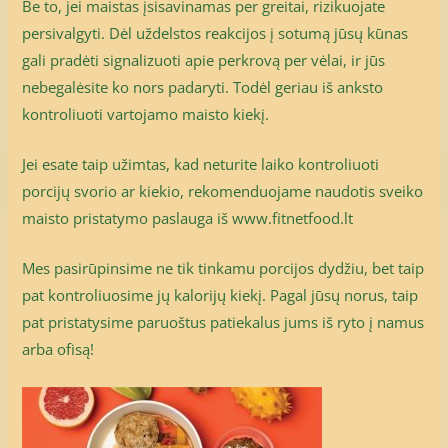
Be to, jei maistas įsisavinamas per greitai, rizikuojate
persivalgyti. Dėl uždelstos reakcijos į sotumą jūsų kūnas
gali pradėti signalizuoti apie perkrovą per vėlai, ir jūs
nebegalėsite ko nors padaryti. Todėl geriau iš anksto
kontroliuoti vartojamo maisto kiekį.
Jei esate taip užimtas, kad neturite laiko kontroliuoti
porcijų svorio ar kiekio, rekomenduojame naudotis sveiko
maisto pristatymo paslauga iš www.fitnetfood.lt
Mes pasirūpinsime ne tik tinkamu porcijos dydžiu, bet taip
pat kontroliuosime jų kalorijų kiekį. Pagal jūsų norus, taip
pat pristatysime paruoštus patiekalus jums iš ryto į namus
arba ofisą!
Price
range:
25,90€
through
500,00€