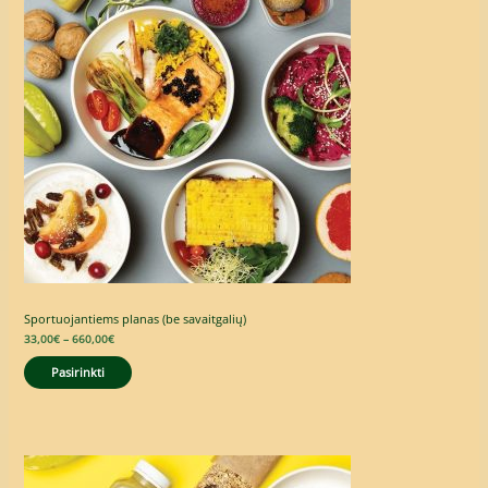
through
660,00€
Sportuojantiems planas (be savaitgalių)
33,00
€
–
660,00
€
Pasirinkti
Price
range:
23,99€