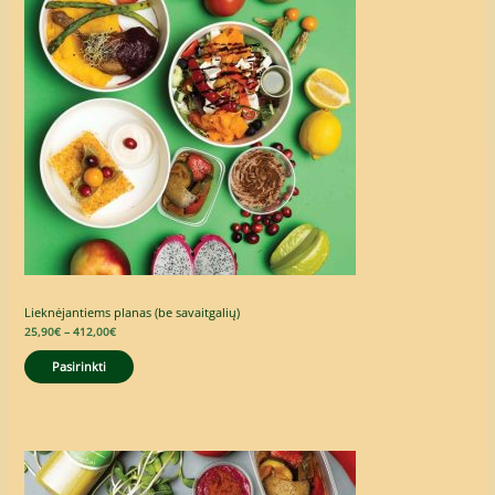
412,00€
Lieknėjantiems planas (be savaitgalių)
25,90
€
–
412,00
€
Pasirinkti
Price
range:
33,00€