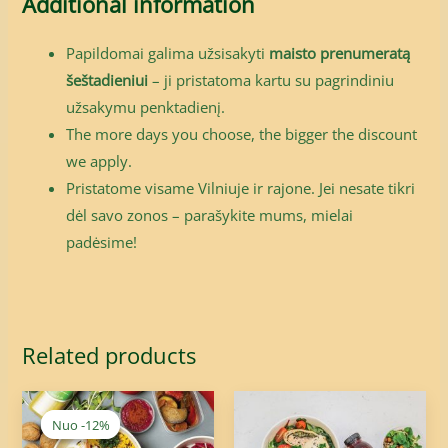
Additional information
Papildomai galima užsisakyti
maisto prenumeratą
šeštadieniui
– ji pristatoma kartu su pagrindiniu
užsakymu penktadienį.
The more days you choose, the bigger the discount
we apply.
Pristatome visame Vilniuje ir rajone. Jei nesate tikri
dėl savo zonos – parašykite mums, mielai
padėsime!
Related products
Price
Price
range:
range:
Nuo -12%
Nuo -12%
33,00€
20,00€