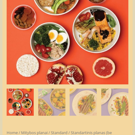
Home
/
Mitybos planai
/
Standard
/ Standartinis planas (be