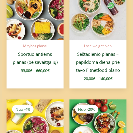
through
through
660,00€
140,00€
Mitybos planai
Lose weight plan
Sportuojantiems
Šeštadienio planas –
planas (be savaitgalių)
papildoma diena prie
tavo Fitnetfood plano
33,00
€
–
660,00
€
20,00
€
–
140,00
€
Price
Price
range:
range:
Nuo -4%
Nuo -4%
Nuo -20%
Nuo -20%
23,99€
25,90€
through
through
539,80€
412,00€