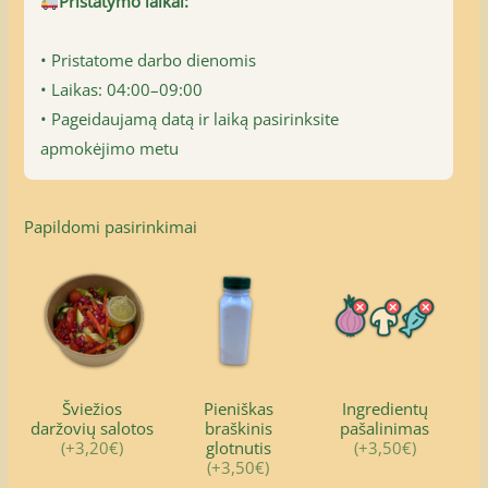
Pristatymo laikai:
• Pristatome darbo dienomis
• Laikas: 04:00–09:00
• Pageidaujamą datą ir laiką pasirinksite
apmokėjimo metu
Papildomi pasirinkimai
Šviežios
Pieniškas
Ingredientų
daržovių salotos
braškinis
pašalinimas
(+3,20€)
glotnutis
(+3,50€)
(+3,50€)