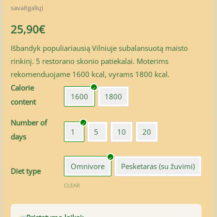
savaitgalių)
25,90
€
Išbandyk populiariausią Vilniuje subalansuotą maisto
rinkinį. 5 restorano skonio patiekalai. Moterims
rekomenduojame 1600 kcal, vyrams 1800 kcal.
Calorie
1600
1800
content
Number of
1
5
10
20
days
Omnivore
Pesketaras (su žuvimi)
Diet type
CLEAR