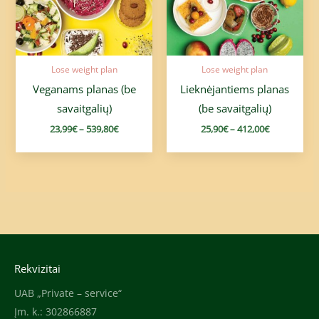
Lose weight plan
Lose weight plan
Veganams planas (be
Lieknėjantiems planas
savaitgalių)
(be savaitgalių)
23,99
€
–
539,80
€
25,90
€
–
412,00
€
Rekvizitai
UAB „Private – service“
Įm. k.: 302866887