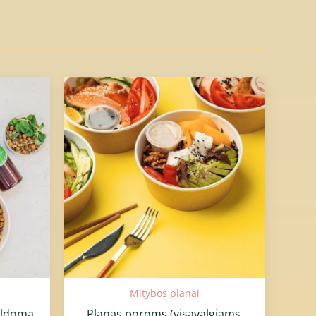
ice
Price
nge:
range:
,00€
47,98€
rough
through
0,00€
939,80€
Mitybos planai
pildoma
Planas poroms (visavalgiams,