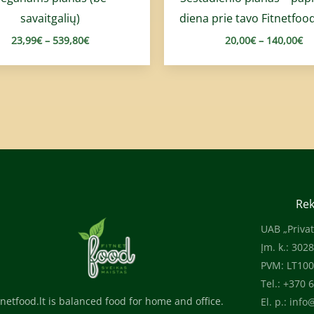
savaitgalių)
diena prie tavo Fitnetfoo
23,99
€
–
539,80
€
20,00
€
–
140,00
€
Rek
UAB „Privat
Įm. k.: 302
PVM: LT10
Tel.: +370 
tnetfood.lt is balanced food for home and office.
El. p.:
info@