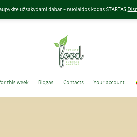
aupykite užsakydami dabar – nuolaidos kodas STARTAS
Dis
or this week
Blogas
Contacts
Your account