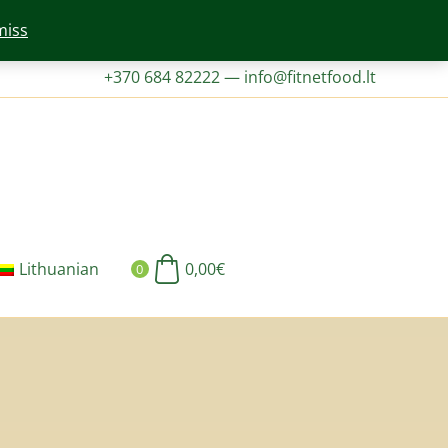
miss
+370 684 82222
—
info@fitnetfood.lt
Lithuanian
0,00
€
0