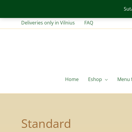
Pereiti
Sut
prie
turinio
Deliveries only in Vilnius
FAQ
Home
Eshop
Menu f
Standard