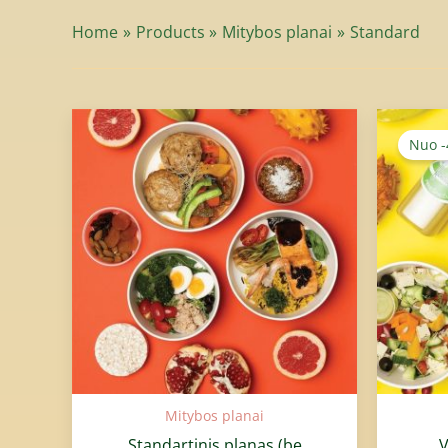
Home
Products
Mitybos planai
Standard
Price
range:
Nuo 
25,90€
through
500,00€
Mitybos planai
Standartinis planas (be
V