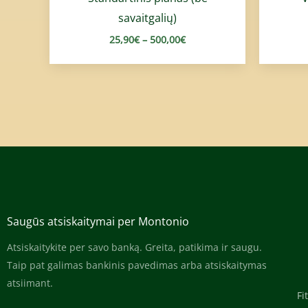
savaitgalių)
25,90
€
–
500,00
€
Saugūs atsiskaitymai per Montonio
Atsiskaitykite per savo banką. Greita, patikima ir saugu.
Taip pat galimas bankinis pavedimas arba atsiskaitymas
atsiimant.
Fi