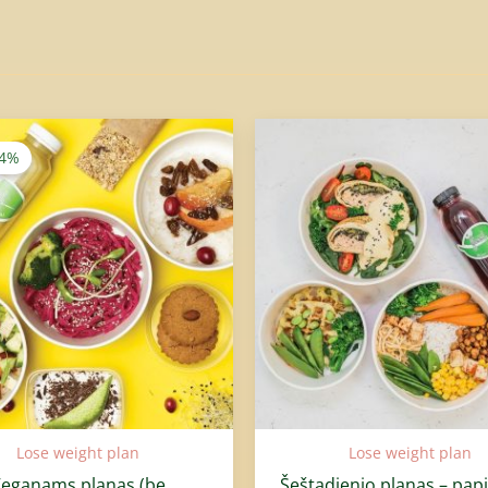
Price
Pr
range:
ra
-4%
23,99€
20
through
th
539,80€
14
Lose weight plan
Lose weight plan
eganams planas (be
Šeštadienio planas – pa