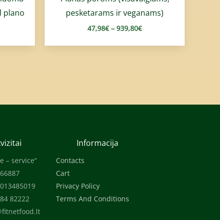
d plano
pesketarams ir veganams)
47,98
€
–
939,80
€
vizitai
Informacija
e – service“
Contacts
866887
Cart
0013485019
Privacy Policy
684 82222
Terms And Conditions
fitnetfood.lt