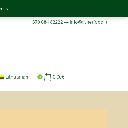
miss
+370 684 82222
—
info@fitnetfood.lt
Lithuanian
0,00
€
0