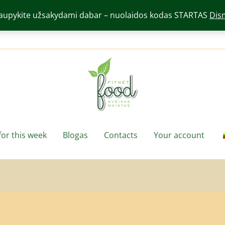
aupykite užsakydami dabar – nuolaidos kodas STARTAS
Dis
or this week
Blogas
Contacts
Your account
ed
Required
Required