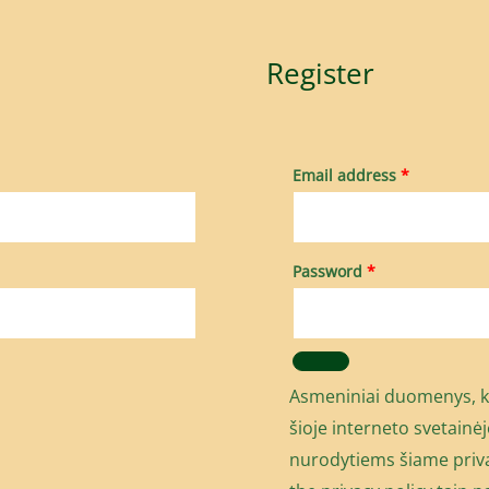
Register
Email address
*
Password
*
Asmeniniai duomenys, kur
šioje interneto svetainė
nurodytiems šiame pri