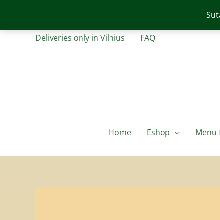
Pereiti
Sut
prie
turinio
Deliveries only in Vilnius
FAQ
Home
Eshop
Menu f
Required
Requir