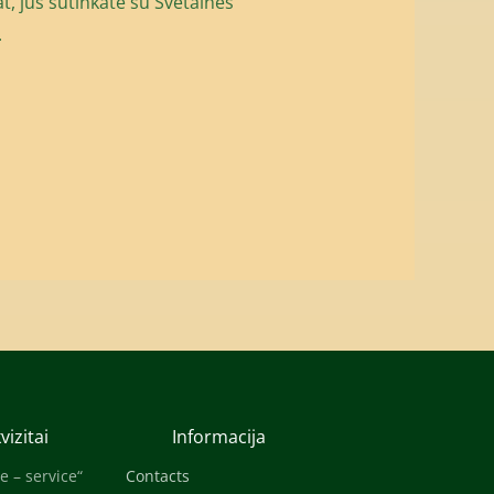
t, jūs sutinkate su
Svetainės
.
vizitai
Informacija
e – service“
Contacts