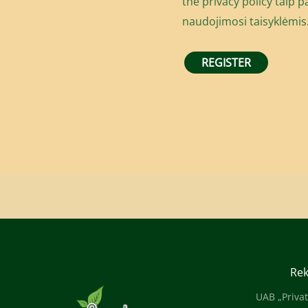
the privacy policy
taip pa
naudojimosi taisyklėmis
REGISTER
Rek
UAB „Privat