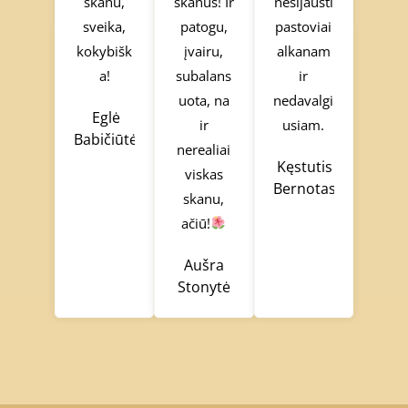
skanu,
skanus! Ir
nesijausti
sveika,
patogu,
pastoviai
kokybišk
įvairu,
alkanam
a!
subalans
ir
uota, na
nedavalgi
Eglė
ir
usiam.
Babičiūtė
nerealiai
Kęstutis
viskas
Bernotas
skanu,
ačiū!
Aušra
Stonytė