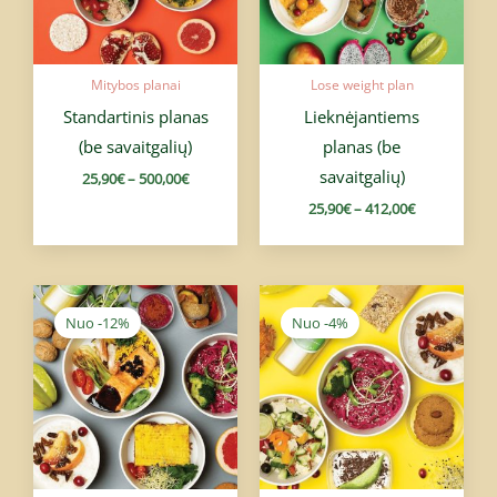
Mitybos planai
Lose weight plan
Standartinis planas
Lieknėjantiems
(be savaitgalių)
planas (be
savaitgalių)
25,90
€
–
500,00
€
25,90
€
–
412,00
€
Price
Price
range:
range:
Nuo -12%
Nuo -4%
33,00€
23,99€
through
through
660,00€
539,80€