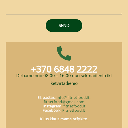
e
s
s
a
SEND
g
e
+370 6848 2222
Dirbame nuo 08:00 – 16:00 nuo sekmadienio iki
ketvirtadienio
El. paštas:
info@fitnetfood.lt
,
fitnetfood@gmail.com
Instagram:
fitnetfood.lt
Facebook:
Fitnetfood.lt
Kilus klausimams rašykite.