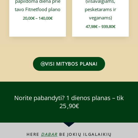
papildoma diena prie
(visavalgiams,
tavo Fitnetfood plano
pesketarams ir
veganams)
20,00
€
–
140,00
€
47,98
€
–
939,80
€
VISI MITYBOS PLANAI
Norite pabandyti? 1 dienos planas – tik
25 ,90€
HERE
DABAR
BE JOKIŲ ILGALAIKIŲ