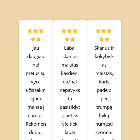
R
R
R









a
a
a






Jau
Labai
Skanus ir
t
t
t
daugiau
skanus
kokybišk
e
e
e
nei
maistas
as
d
d
d
metus su
kasdien,
maistas,
5
5
5
vyru
dažnai
kuris
o
o
o
užsisakin
nepavyks
padėjo
u
u
u
ėjam
ta
per
t
t
t
maistą į
pasišildyt
trumpą
o
o
o
namus.
i, bet jis
laiką
f
f
f
Rekomen
vie tiek
numesti
5
5
5
duoju,
labai
svorio ir