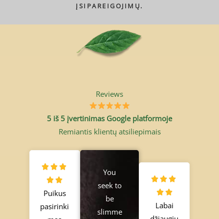
ĮSIPAREIGOJIMŲ.
Reviews
5 iš 5 įvertinimas Google platformoje
Remiantis klientų atsiliepimais
R



You
R



a


seek to
Puikus
a


t
be
Labai
pasirinki
t
e
slimme
džiaugiu
e
d