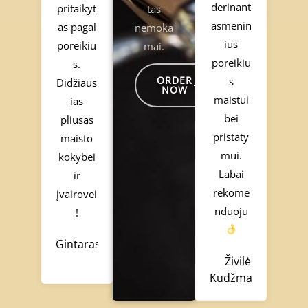
derinant
pritaikyt
tas
asmenin
as pagal
nemoka
ius
poreikiu
mai.
poreikiu
s.
ORDER
s
Didžiaus
NOW
maistui
ias
bei
pliusas
pristaty
maisto
mui.
kokybei
Labai
ir
rekome
įvairovei
nduoju
!
Gintaras
Živilė
Kudžmaitė