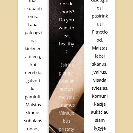
mas
r or do
osi
skubanti
d
5
sports?
pasirink
ems.
5
o
Do you
usi
Labai
o
u
want to
Fitnetfo
palengvi
u
t
eat
od.
na
t
o
healthy
Maistas
kiekvien
o
f
?
labai
ą dieną,
f
5
skanus,
kai
5
Išsirink
įvairus,
nereikia
planą ir
visada
galvoti
subalan
šviežias.
ką
suotas
Komuni
gaminti.
maistas
kacija
Maistas
į namus
aukščiau
skanus
Vilniuje
siam
subalans
bus
lygyje
uotas,
pristaty