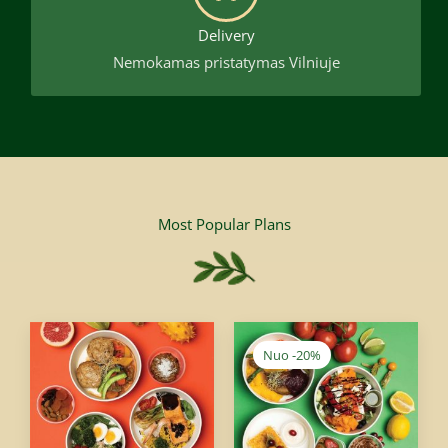
Delivery
Nemokamas pristatymas Vilniuje
Most Popular Plans
Price
Price
range:
range:
Nuo -20%
25,90€
25,90€
through
through
500,00€
412,00€