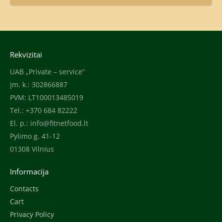
Rekvizitai
UAB „Private – service“
Įm. k.: 302866887
PVM: LT100013485019
Tel.: +370 684 82222
El. p.:
info@fitnetfood.lt
Pylimo g. 41-12
01308 Vilnius
Informacija
Contacts
Cart
Privacy Policy