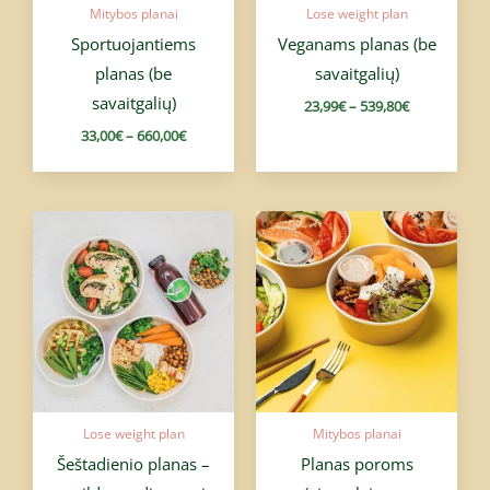
Mitybos planai
Lose weight plan
Sportuojantiems
Veganams planas (be
planas (be
savaitgalių)
savaitgalių)
23,99
€
–
539,80
€
33,00
€
–
660,00
€
Price
Price
range:
range:
20,00€
47,98€
through
through
140,00€
939,80€
Lose weight plan
Mitybos planai
Šeštadienio planas –
Planas poroms