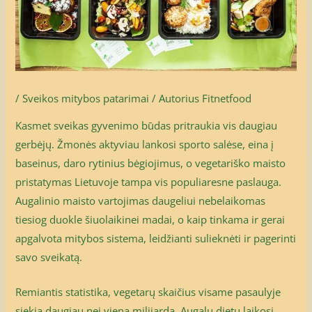
/
Sveikos mitybos patarimai
/ Autorius
Fitnetfood
Kasmet sveikas gyvenimo būdas pritraukia vis daugiau
gerbėjų. Žmonės aktyviau lankosi sporto salėse, eina į
baseinus, daro rytinius bėgiojimus, o vegetariško maisto
pristatymas Lietuvoje tampa vis populiaresne paslauga.
Augalinio maisto vartojimas daugeliui nebelaikomas
tiesiog duokle šiuolaikinei madai, o kaip tinkama ir gerai
apgalvota mitybos sistema, leidžianti sulieknėti ir pagerinti
savo sveikatą.
Remiantis statistika, vegetarų skaičius visame pasaulyje
siekia daugiau nei vieną milijardą. Augalų dietų laikosi