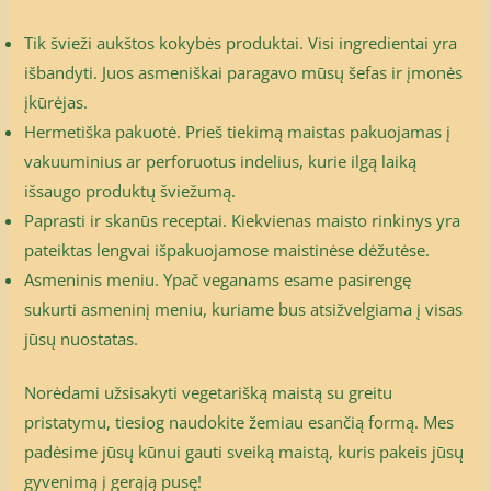
Tik švieži aukštos kokybės produktai. Visi ingredientai yra
išbandyti. Juos asmeniškai paragavo mūsų šefas ir įmonės
įkūrėjas.
Hermetiška pakuotė. Prieš tiekimą maistas pakuojamas į
vakuuminius ar perforuotus indelius, kurie ilgą laiką
išsaugo produktų šviežumą.
Paprasti ir skanūs receptai. Kiekvienas maisto rinkinys yra
pateiktas lengvai išpakuojamose maistinėse dėžutėse.
Asmeninis meniu. Ypač veganams esame pasirengę
sukurti asmeninį meniu, kuriame bus atsižvelgiama į visas
jūsų nuostatas.
Norėdami užsisakyti vegetarišką maistą su greitu
pristatymu, tiesiog naudokite žemiau esančią formą. Mes
padėsime jūsų kūnui gauti sveiką maistą, kuris pakeis jūsų
gyvenimą į gerąją pusę!