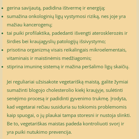
gerina savijautą, padidina ištvermę ir energiją;
sumažina onkologinių ligų vystymosi riziką, nes joje yra
mažiau kancerogenų;
tai puiki profilaktika, padedanti išvengti aterosklerozės ir
širdies bei kraujagyslių patologijų išsivystymo;
prisotina organizmą visais reikalingais mikroelementais,
vitaminais ir maistinėmis medžiagomis;
stiprina imuninę sistemą ir mažina peršalimo ligų skaičių.
Jei reguliariai užsisakote vegetarišką maistą, galite žymiai
sumažinti blogojo cholesterolio kiekį kraujyje, sulėtinti
senėjimo procesą ir padidinti gyvenimo trukmę. Įrodyta,
kad vegetarai rečiau susiduria su tokiomis problemomis
kaip spuogai, o jų plaukai tampa storesni ir nustoja slinkti.
Be to, vegetariškas maistas padeda kontroliuoti svorį ir
yra puiki nutukimo prevencija.