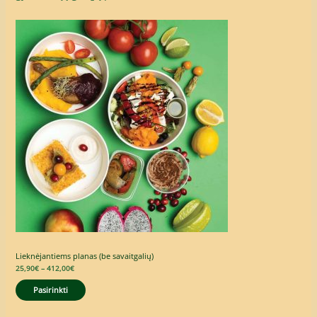
Price
range:
25,90€
through
412,00€
Lieknėjantiems planas (be savaitgalių)
25,90
€
–
412,00
€
Pasirinkti