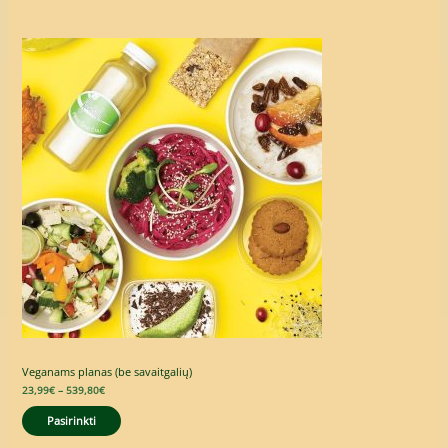
Price
range:
23,99€
through
539,80€
Veganams planas (be savaitgalių)
23,99
€
–
539,80
€
Pasirinkti