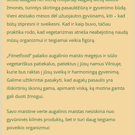
žmonės, turintys skirtingą pasaulėžiūrą ir gyvenimo būdą.
Vieni atsisako mėsos dėl užuojautos gyvūnams, kiti – kad
būtų stipresni ir sveikesni. Kad ir kaip buvo, tačiau
praktika rodo, kad vegetarizmas atneša neabejotiną naudą
mūsų organizmui ir teigiamai veikia figūrą.
„Fitnetfood“ palaiko augalinio maisto mėgėjus ir siūlo
vegetariškus patiekalus, patiektus į jūsų namus Vilniuje,
kurie bus raktas į jūsų sveiką ir harmoningą gyvenimą.
Galime užtikrintai pasakyti, kad augalų pasaulis yra
išskirtinių skonių gama, apimanti viską, ką motina gamta
gali duoti žmogui.
Savo maistine verte augalinis maistas nesiskiria nuo
gyvūninės kilmės produktų, bet ir turi daug teigiamo
poveikio organizmui: