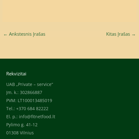
←
Ankstesnis Įrašas
Kitas Įrašas
→
Rekvizitai
UAB „Private – service“
Įm. k.: 302866887
PVM: LT100013485019
Tel.: +370 684 82222
El. p.:
info@fitnetfood.lt
Pylimo g. 41-12
01308 Vilnius