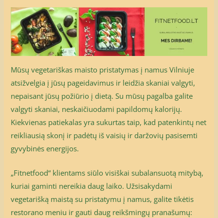
Mūsų vegetariškas maisto pristatymas į namus Vilniuje
atsižvelgia į jūsų pageidavimus ir leidžia skaniai valgyti,
nepaisant jūsų požiūrio į dietą. Su mūsų pagalba galite
valgyti skaniai, neskaičiuodami papildomų kalorijų.
Kiekvienas patiekalas yra sukurtas taip, kad patenkintų net
reikliausią skonį ir padėtų iš vaisių ir daržovių pasisemti
gyvybinės energijos.
„Fitnetfood“ klientams siūlo visiškai subalansuotą mitybą,
kuriai gaminti nereikia daug laiko. Užsisakydami
vegetarišką maistą su pristatymu į namus, galite tikėtis
restorano meniu ir gauti daug reikšmingų pranašumų: