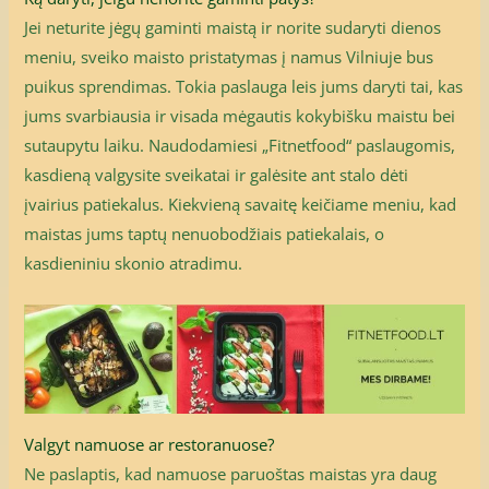
Jei neturite jėgų gaminti maistą ir norite sudaryti dienos
meniu, sveiko maisto pristatymas į namus Vilniuje bus
puikus sprendimas. Tokia paslauga leis jums daryti tai, kas
jums svarbiausia ir visada mėgautis kokybišku maistu bei
sutaupytu laiku. Naudodamiesi „Fitnetfood“ paslaugomis,
kasdieną valgysite sveikatai ir galėsite ant stalo dėti
įvairius patiekalus. Kiekvieną savaitę keičiame meniu, kad
maistas jums taptų nenuobodžiais patiekalais, o
kasdieniniu skonio atradimu.
Valgyt namuose ar restoranuose?
Ne paslaptis, kad namuose paruoštas maistas yra daug