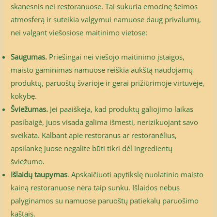
skanesnis nei restoranuose. Tai sukuria emocinę šeimos
atmosferą ir suteikia valgymui namuose daug privalumų,
nei valgant viešosiose maitinimo vietose:
Saugumas.
Priešingai nei viešojo maitinimo įstaigos,
maisto gaminimas namuose reiškia aukštą naudojamų
produktų, paruoštų švarioje ir gerai prižiūrimoje virtuvėje,
kokybę.
Šviežumas.
Jei paaiškėja, kad produktų galiojimo laikas
pasibaigė, juos visada galima išmesti, nerizikuojant savo
sveikata. Kalbant apie restoranus ar restoranėlius,
apsilankę juose negalite būti tikri dėl ingredientų
šviežumo.
Išlaidų taupymas
. Apskaičiuoti apytikslę nuolatinio maisto
kainą restoranuose nėra taip sunku. Išlaidos nebus
palyginamos su namuose paruoštų patiekalų paruošimo
kaštais.