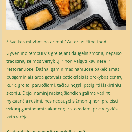
/
Sveikos mitybos patarimai
/ Autorius
Fitnetfood
Gyvenimo tempui vis greitėjant daugelis žmonių nepaiso
tradicinių šeimos vertybių ir nori valgyti kavinėse ir
restoranuose. Dažnai gaminimas namuose pakeičiamas
pusgaminiais arba gatavais patiekalais iš prekybos centrų,
kurie greitai paruošiami, tačiau negali pasigirti išskirtiniu
skoniu. Deja, naminį maistą šiandien galima vadinti
nykstančia rūšimi, nes nedaugelis žmonių nori praleisti
vakarą gamindami vakarienę ir stovėdami prie viryklės
kaip virėjai.
Ką daryti, jeigu nenorite gaminti patys?