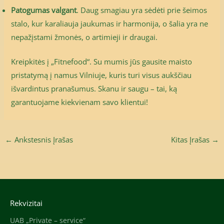
Patogumas valgant
. Daug smagiau yra sėdėti prie šeimos
stalo, kur karaliauja jaukumas ir harmonija, o šalia yra ne
nepažįstami žmonės, o artimieji ir draugai.
Kreipkitės į „Fitnefood“. Su mumis jūs gausite maisto
pristatymą į namus Vilniuje, kuris turi visus aukščiau
išvardintus pranašumus. Skanu ir saugu – tai, ką
garantuojame kiekvienam savo klientui!
←
Ankstesnis Įrašas
Kitas Įrašas
→
Rekvizitai
UAB „Private – service“