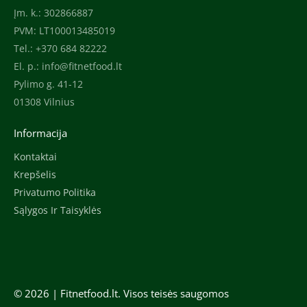
Įm. k.: 302866887
PVM: LT100013485019
Tel.: +370 684 82222
El. p.:
info@fitnetfood.lt
Pylimo g. 41-12
01308 Vilnius
Informacija
Kontaktai
Krepšelis
Privatumo Politika
Sąlygos Ir Taisyklės
© 2026 |
Fitnetfood.lt
. Visos teisės saugomos