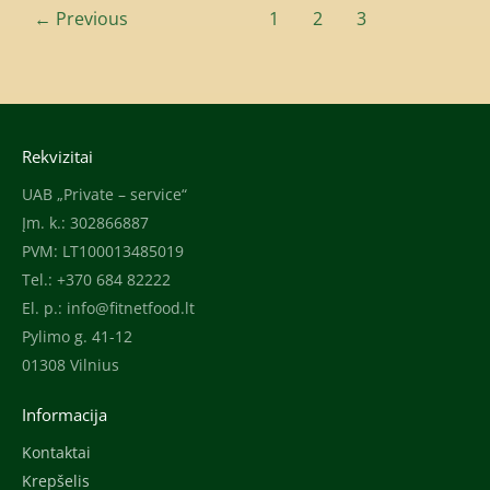
←
Previous
1
2
3
Rekvizitai
UAB „Private – service“
Įm. k.: 302866887
PVM: LT100013485019
Tel.: +370 684 82222
El. p.:
info@fitnetfood.lt
Pylimo g. 41-12
01308 Vilnius
Informacija
Kontaktai
Krepšelis