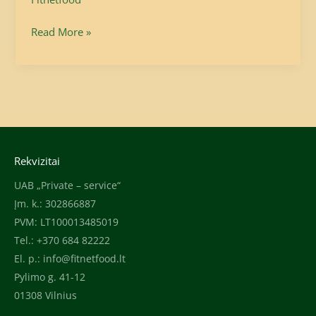
Read More »
Rekvizitai
UAB „Private – service“
Įm. k.: 302866887
PVM: LT100013485019
Tel.: +370 684 82222
El. p.:
info@fitnetfood.lt
Pylimo g. 41-12
01308 Vilnius