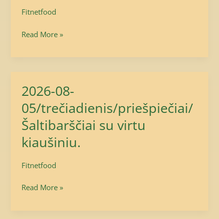
Fitnetfood
Read More »
2026-08-
2026-
08-
05/trečiadienis/priešpiečiai/
05/trečiadienis/priešpiečiai/
Šaltibarščiai su virtu
Šaltibarščiai
kiaušiniu.
su
virtu
Fitnetfood
kiaušiniu.
Read More »