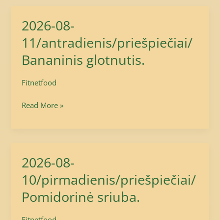
2026-08-
2026-
08-
11/antradienis/priešpiečiai/
11/antradienis/priešpiečiai/Bananinis
Bananinis glotnutis.
glotnutis.
Fitnetfood
Read More »
2026-08-
2026-
08-
10/pirmadienis/priešpiečiai/
10/pirmadienis/priešpiečiai/Pomidorinė
Pomidorinė sriuba.
sriuba.
Fitnetfood