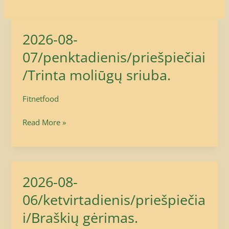
2026-08-
2026-
08-
07/penktadienis/priešpiečiai
07/penktadienis/priešpiečiai/Trinta
/Trinta moliūgų sriuba.
moliūgų
sriuba.
Fitnetfood
Read More »
2026-08-
2026-
08-
06/ketvirtadienis/priešpiečia
06/ketvirtadienis/priešpiečiai/Braškių
i/Braškių gėrimas.
gėrimas.