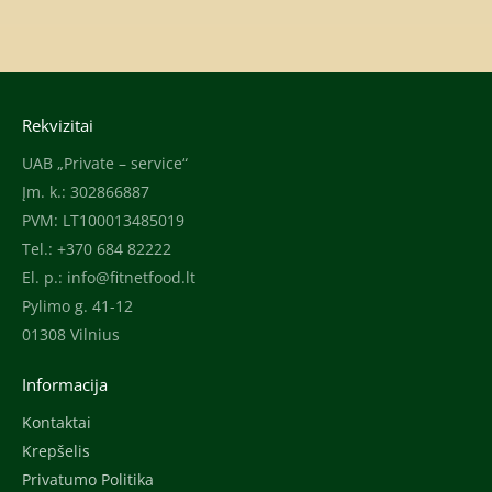
Rekvizitai
UAB „Private – service“
Įm. k.: 302866887
PVM: LT100013485019
Tel.: +370 684 82222
El. p.:
info@fitnetfood.lt
Pylimo g. 41-12
01308 Vilnius
Informacija
Kontaktai
Krepšelis
Privatumo Politika