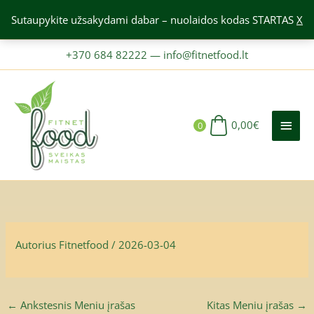
Pereiti
Sutaupykite užsakydami dabar – nuolaidos kodas STARTAS
X
prie
turinio
+370 684 82222
—
info@fitnetfood.lt
PAGR
MEN
0,00
€
0
Autorius
Fitnetfood
/
2026-03-04
←
Ankstesnis Meniu įrašas
Kitas Meniu įrašas
→