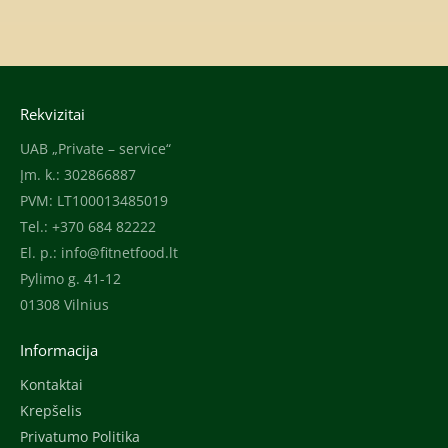
Rekvizitai
UAB „Private – service“
Įm. k.: 302866887
PVM: LT100013485019
Tel.: +370 684 82222
El. p.:
info@fitnetfood.lt
Pylimo g. 41-12
01308 Vilnius
Informacija
Kontaktai
Krepšelis
Privatumo Politika