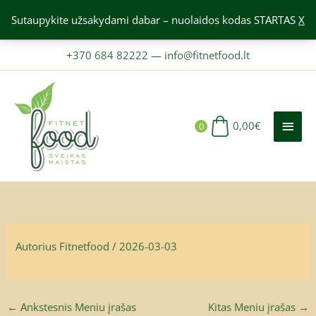
Pereiti
Sutaupykite užsakydami dabar – nuolaidos kodas STARTAS
X
prie
turinio
+370 684 82222
—
info@fitnetfood.lt
PAGR
MEN
0,00
€
0
Autorius
Fitnetfood
/
2026-03-03
←
Ankstesnis Meniu įrašas
Kitas Meniu įrašas
→