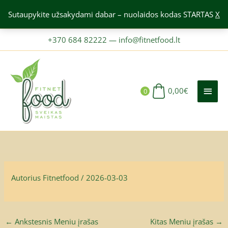
Pereiti
Sutaupykite užsakydami dabar – nuolaidos kodas STARTAS
X
prie
turinio
+370 684 82222
—
info@fitnetfood.lt
PAGR
MEN
0,00
€
0
Autorius
Fitnetfood
/
2026-03-03
←
Ankstesnis Meniu įrašas
Kitas Meniu įrašas
→