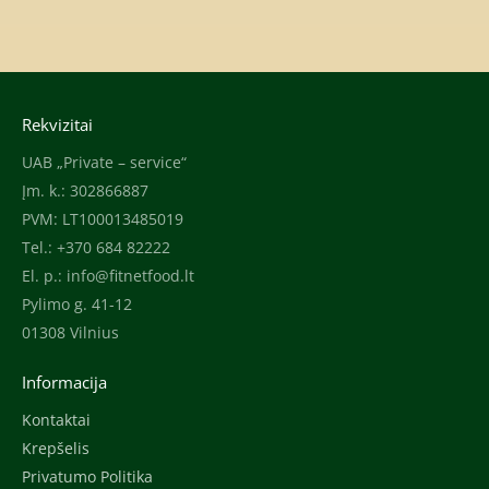
Rekvizitai
UAB „Private – service“
Įm. k.: 302866887
PVM: LT100013485019
Tel.: +370 684 82222
El. p.:
info@fitnetfood.lt
Pylimo g. 41-12
01308 Vilnius
Informacija
Kontaktai
Krepšelis
Privatumo Politika