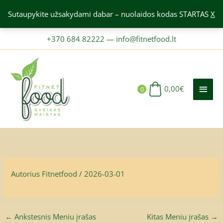
Pereiti
Sutaupykite užsakydami dabar – nuolaidos kodas STARTAS
X
prie
turinio
+370 684 82222
—
info@fitnetfood.lt
PAGR
MEN
0,00
€
0
Autorius
Fitnetfood
/
2026-03-01
←
Ankstesnis Meniu įrašas
Kitas Meniu įrašas
→