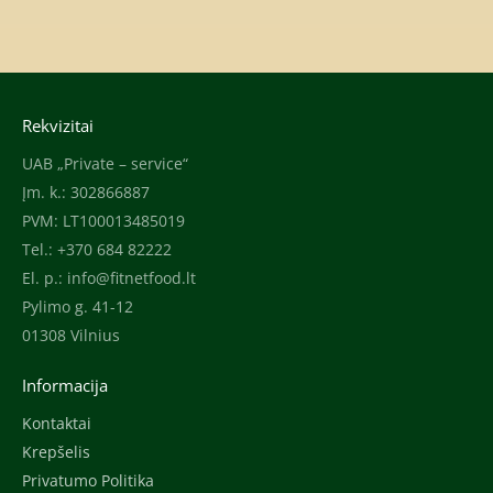
Rekvizitai
UAB „Private – service“
Įm. k.: 302866887
PVM: LT100013485019
Tel.: +370 684 82222
El. p.:
info@fitnetfood.lt
Pylimo g. 41-12
01308 Vilnius
Informacija
Kontaktai
Krepšelis
Privatumo Politika