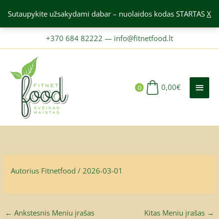
Pereiti
Sutaupykite užsakydami dabar – nuolaidos kodas STARTAS
X
prie
turinio
+370 684 82222
—
info@fitnetfood.lt
PAGR
MEN
0,00
€
0
Autorius
Fitnetfood
/
2026-03-01
←
Ankstesnis Meniu įrašas
Kitas Meniu įrašas
→