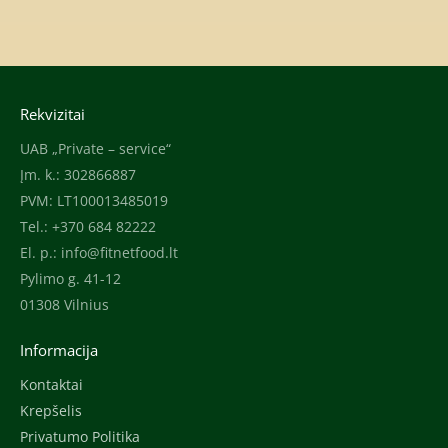
Rekvizitai
UAB „Private – service“
Įm. k.: 302866887
PVM: LT100013485019
Tel.: +370 684 82222
El. p.:
info@fitnetfood.lt
Pylimo g. 41-12
01308 Vilnius
Informacija
Kontaktai
Krepšelis
Privatumo Politika