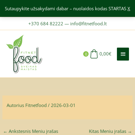
Pereiti
Sutaupykite užsakydami dabar – nuolaidos kodas STARTAS
X
prie
turinio
+370 684 82222
—
info@fitnetfood.lt
PAGR
MEN
0,00
€
0
Autorius
Fitnetfood
/
2026-03-01
←
Ankstesnis Meniu įrašas
Kitas Meniu įrašas
→