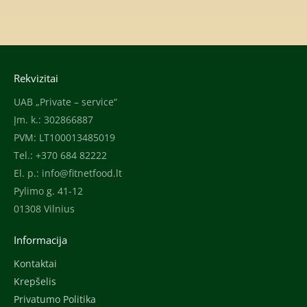
Rekvizitai
UAB „Private – service“
Įm. k.: 302866887
PVM: LT100013485019
Tel.: +370 684 82222
El. p.:
info@fitnetfood.lt
Pylimo g. 41-12
01308 Vilnius
Informacija
Kontaktai
Krepšelis
Privatumo Politika